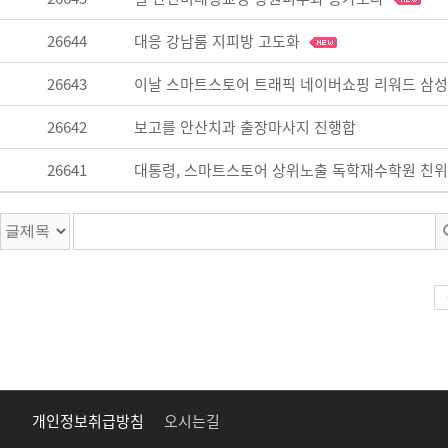
26644
대응 강남룸 지피방 고도화
26643
이날 스마트스토어 트래픽 네이버쇼핑 리워드 삼성전
26642
보고를 안산치과 출장마사지 진행합
26641
대통령, 스마트스토어 상위노출 독학재수학원 친위.
개인정보취급방침
오시는길