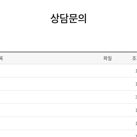
상담문의
목
파일
조