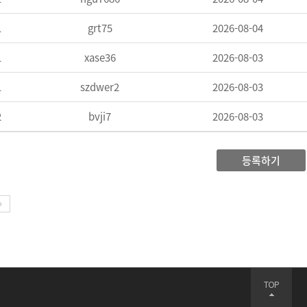
1
grt75
2026-08-04
1
xase36
2026-08-03
1
szdwer2
2026-08-03
2
bvji7
2026-08-03
등록하기