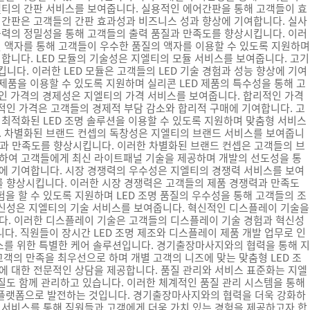
엘티의 간판 서비스를 보여줍니다. 실용적인 에어간판을 통해 고객들이 효
어간판은 고객들의 간판 효과성과 비즈니스 성과 향상에 기여합니다. 실사
출력의 정밀성을 통해 고객들의 출력 품질과 만족도를 향상시킵니다. 이러
 액자를 통해 고객들이 우수한 품질의 액자를 이용할 수 있도록 지원하며
니다. LED 모듈의 기술성은 지엘티의 모듈 서비스를 보여줍니다. 고기
킵니다. 이러한 LED 모듈은 고객들의 LED 기술 경험과 성능 향상에 기여
 제품을 이용할 수 있도록 지원하며 실리콘 LED 제품의 특수성을 통해 고
리적인 가격의 경제성은 지엘티의 가격 서비스를 보여줍니다. 합리적인 가격
적인 가격은 고객들의 경제적 부담 감소와 합리적 구매에 기여합니다. 고
최적화된 LED 조명 솔루션을 이용할 수 있도록 지원하며 맞춤형 서비스
. 차별화된 브랜드 컨셉의 독창성은 지엘티의 브랜드 서비스를 보여줍니
험과 만족도를 향상시킵니다. 이러한 차별화된 브랜드 컨셉은 고객들의 브
하여 고객들에게 최신 라이트패널 기술을 제공하며 개발의 선도성을 통
에 기여합니다. 시장 경쟁력의 우수성은 지엘티의 경쟁력 서비스를 보여
를 향상시킵니다. 이러한 시장 경쟁력은 고객들의 제품 경쟁력과 만족도
험을 할 수 있도록 지원하며 LED 조명 품질의 우수성을 통해 고객들의 조
혁신성은 지엘티의 기술 서비스를 보여줍니다. 혁신적인 디스플레이 기술을
다. 이러한 디스플레이 기술은 고객들의 디스플레이 기술 경험과 혁신성
. 직원들이 장시간 LED 조명 제조와 디스플레이 제품 개발 업무로 인
소를 위한 특별한 케어 솔루션입니다. 경기출장마사지와의 협력을 통해 지
객의 만족을 최우선으로 하며 개별 고객의 니즈에 맞는 맞춤형 LED 조
에 대한 전문적인 상담을 제공합니다. 품질 관리와 서비스 표준화는 지엘
질도 함께 관리하고 있습니다. 이러한 체계적인 품질 관리 시스템을 통해
명 플랫폼으로 발전하는 것입니다. 경기출장마사지와의 협력을 더욱 강화하
합 서비스를 통해 직원들과 고객에게 더욱 가치 있는 경험을 제공하고자 합