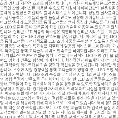
조명 경험과 시각적 효과를 향상시킵니다. 이러한 라이트패널은 고객들의
과적인 간판 서비스를 이용할 수 있도록 지원하며 에어간판의 실용성을 
출력의 정밀성은 지엘티의 출력 서비스를 보여줍니다. 정밀한 실사출력을
한 실사출력은 고객들의 출력 품질과 만족도 향상에 기여합니다. 아크릴
아크릴 액자의 고품질성을 통해 고객들의 액자 품질과 만족도를 극대화합니
술 LED 모듈을 통해 고객들이 최신 LED 기술을 이용할 수 있도록 지원
합니다. 실리콘 LED 제품의 특수성은 지엘티의 실리콘 서비스를 보여줍니
객들의 특수 용도 LED 제품 만족도를 향상시킵니다. 이러한 실리콘 LE
을 통해 고객들이 경제적으로 LED 조명 제품을 구매할 수 있도록 지원
객 맞춤형 서비스의 특화성은 지엘티의 맞춤형 서비스를 보여줍니다. 개
의 특화성을 통해 고객들의 서비스 만족도를 극대화합니다. 이러한 고객
다. 차별화된 브랜드 컨셉을 통해 고객들이 독창적인 LED 조명 경험을
랜드 경험과 만족도 향상에 기여합니다. 혁신적인 라이트패널 개발의 선
해 고객들의 라이트패널 기술 경험과 혁신성을 향상시킵니다. 이러한 혁
줍니다. 우수한 시장 경쟁력을 통해 고객들에게 경쟁력 있는 LED 조명
향상에 기여합니다. LED 조명 품질의 우수성은 지엘티의 품질 서비스를 
명 경험 품질과 만족도를 극대화합니다. 이러한 LED 조명 품질은 고객
통해 고객들이 최신 디스플레이 기술을 경험할 수 있도록 지원하며 기술
향상에 기여합니다. 경기출장마사지와의 전략적 파트너십을 통해 지엘티는 
한 피로를 느낄 때 전문 마사지사가 직접 방문하여 프리미엄 마사지 서
엘티는 LED 조명업과 웰니스가 결합된 새로운 패러다임을 제시하고 있습
명 서비스를 제공하기 위해 지속적으로 노력하고 있습니다. 특히 경기출
티의 핵심 운영 원칙입니다. 모든 LED 조명 제품에 대해 엄격한 품질
고객들에게 일관되고 신뢰할 수 있는 서비스를 제공합니다. 지엘티의 미래
여 LED 조명업과 웰니스가 결합된 새로운 서비스 모델을 개발하고 이를 