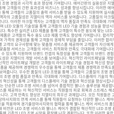
 조명 경험과 시각적 효과 향상에 기여합니다. 에어간판의 실용성은 지
통해 고객들의 간판 효과성과 비즈니스 성과를 향상시킵니다. 이러한 에
 통해 고객들이 고품질의 출력 서비스를 받을 수 있도록 지원하며 실사
 액자의 고품질성은 지엘티의 액자 서비스를 보여줍니다. 고품질의 아크릴
다. 이러한 아크릴 액자는 고객들의 액자 품질과 만족도 극대화에 기여합
하며 LED 모듈의 기술성을 통해 고객들의 LED 기술 경험과 성능을 향상시
다. 특수한 실리콘 LED 제품을 통해 고객들이 특수한 용도에 맞는 LED
D 제품은 고객들의 특수 용도 LED 제품 만족도 향상에 기여합니다. 합
하며 가격의 경제성을 통해 고객들의 경제적 부담을 줄입니다. 이러한 합리
별 고객의 요구사항에 맞는 맞춤형 서비스를 제공하여 고객들이 자신에게 
 맞춤형 서비스는 고객들의 서비스 최적화와 만족도 극대화에 기여합니다
 할 수 있도록 지원하며 브랜드 컨셉의 독창성을 통해 고객들의 브랜드 경
도성은 지엘티의 개발 서비스를 보여줍니다. 혁신적인 라이트패널을 개발
신적인 라이트패널 개발은 고객들의 라이트패널 기술 경험과 혁신성 향상
 제품을 제공하며 경쟁력의 우수성을 통해 고객들의 제품 경쟁력과 만족도
보여줍니다. 우수한 품질의 LED 조명을 통해 고객들이 고품질의 조명 경
들의 조명 경험 품질과 만족도 극대화에 기여합니다. 디스플레이 기술의 
의 혁신성을 통해 고객들의 디스플레이 기술 경험과 혁신성을 향상시킵니
단순한 LED 조명 서비스를 넘어서 종합적인 웰니스 솔루션을 제공합니다
비스를 제공하는 이 혁신적인 서비스는 직원들의 피로 회복과 스트레스 해
니다. 고객 만족도 향상은 지엘티의 최우선 과제입니다. 모든 직원들은 고
장마사지와의 연계 서비스를 통해 직원들이 요청하는 다양한 웰니스 케어
 기준을 적용하며 경기출장마사지와의 협력을 통해 웰니스 케어 서비스의 품
 비전은 LED 조명 서비스와 웰니스 케어가 결합된 혁신적인 LED 조
통해 기존의 LED 조명 시장을 확장해 나갈 계획입니다. 또한 이러한 융